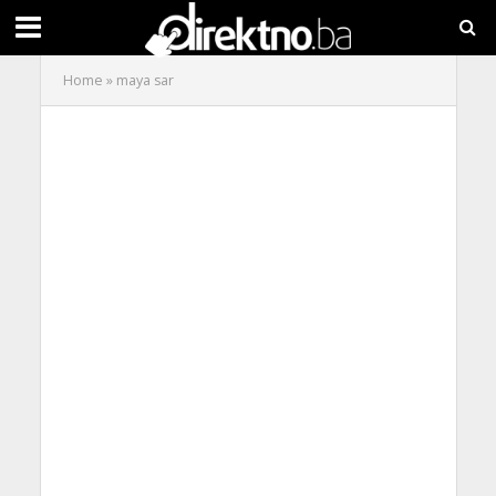
Home
»
maya sar