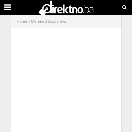
Home
»
Mehmed Baždarević