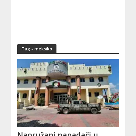
Tag - meksiko
Naoružani napadači u