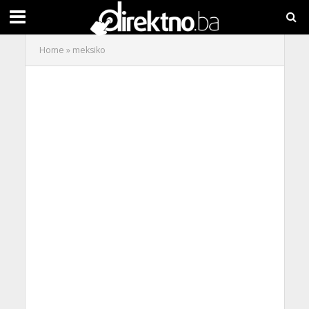
Home
»
meksiko