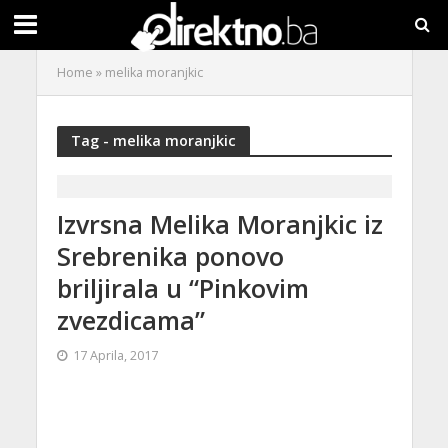
Home
»
melika moranjkic
Tag - melika moranjkic
Izvrsna Melika Moranjkic iz
Srebrenika ponovo
briljirala u “Pinkovim
zvezdicama”
17 Aprila, 2017