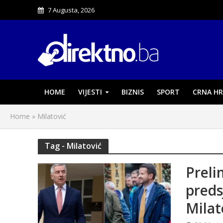
7 Augusta, 2026
HOME
VIJESTI
BIZNIS
SPORT
CRNA HR
Home
»
Milatović
Tag - Milatović
Preli
preds
Milat