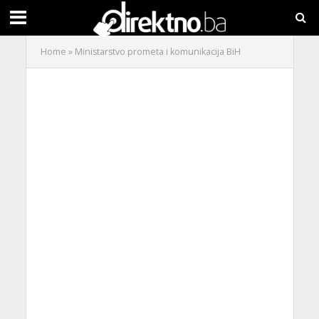
Home
»
Ministarstvo prometa i komunikacija BiH