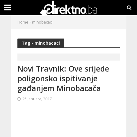
Home
»
minobacaci
Tag - minobacaci
Novi Travnik: Ove srijede
poligonsko ispitivanje
gađanjem Minobacača
25 Januara, 2017