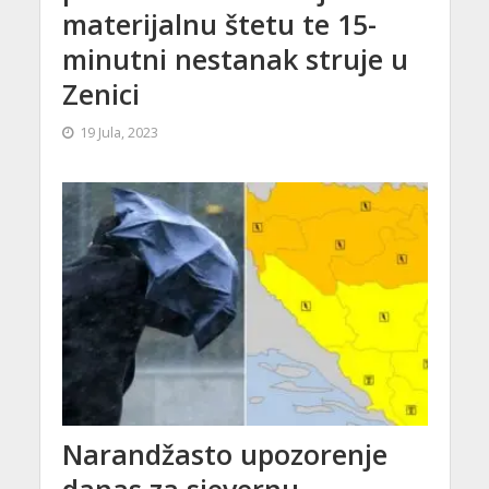
materijalnu štetu te 15-
minutni nestanak struje u
Zenici
19 Jula, 2023
Narandžasto upozorenje
danas za sjevernu,