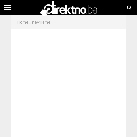
Home
»
nevrijeme