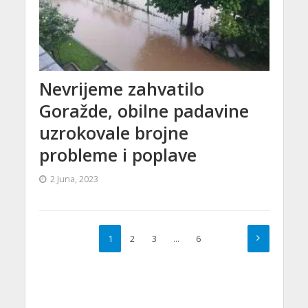
Nevrijeme zahvatilo
Goražde, obilne padavine
uzrokovale brojne
probleme i poplave
2 Juna, 2023
1
2
3
…
6