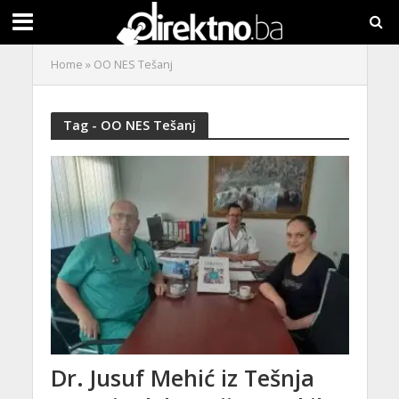
Home
»
OO NES Tešanj
Tag - OO NES Tešanj
Dr. Jusuf Mehić iz Tešnja