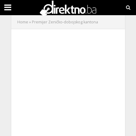
Home
»
Premijer Zeničko-dobojskog kantona