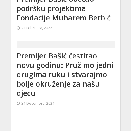
podršku projektima
Fondacije Muharem Berbić
21 Februara, 2022
Premijer Bašić čestitao
novu godinu: Pružimo jedni
drugima ruku i stvarajmo
bolje okruženje za našu
djecu
31 Decembra, 2021