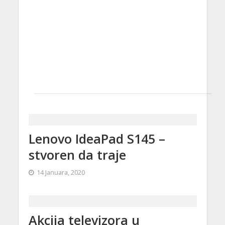
Lenovo IdeaPad S145 –
stvoren da traje
14 Januara, 2020
Akcija televizora u