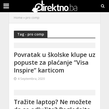
Home
»
pro comp
Tag - pro comp
Povratak u školske klupe uz
popuste za plaćanje ”Visa
Inspire” karticom
4 Septembra, 2020
Tražite laptop? Ne možete