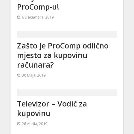
ProComp-u!
6 Decembra, 2019
Zašto je ProComp odlično
mjesto za kupovinu
računara?
30 Maja, 2019
Televizor – Vodič za
kupovinu
26 Aprila, 2019