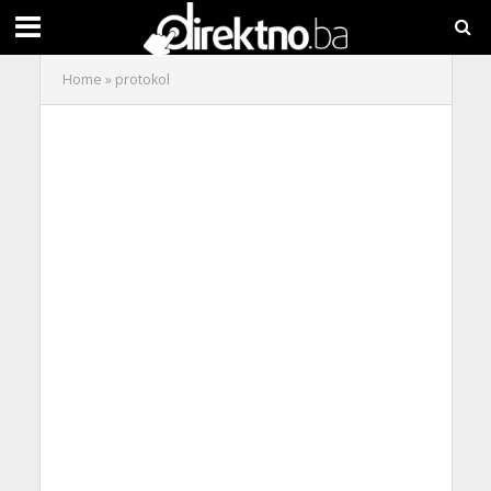
Home
»
protokol