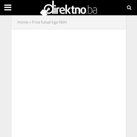
Home
»
Prva futsal liga FBiH