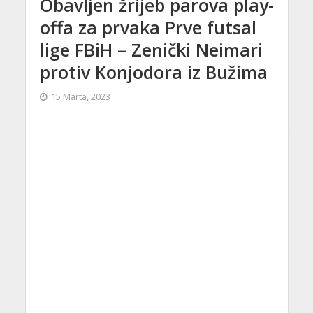
Obavljen žrijeb parova play-
offa za prvaka Prve futsal
lige FBiH – Zenički Neimari
protiv Konjodora iz Bužima
15 Marta, 2023