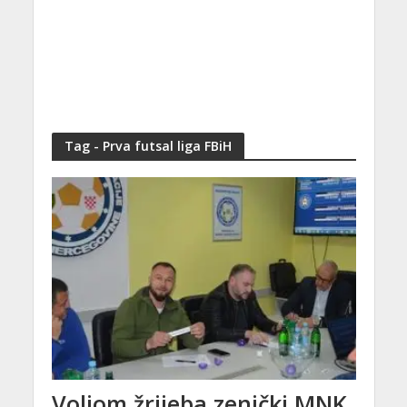
Tag - Prva futsal liga FBiH
Voljom žrijeba zenički MNK