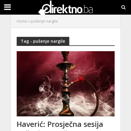
Home
»
pušenje nargile
Tag - pušenje nargile
Haverić: Prosječna sesija