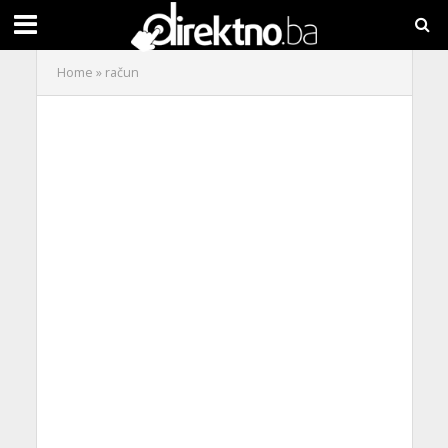
Home
»
račun