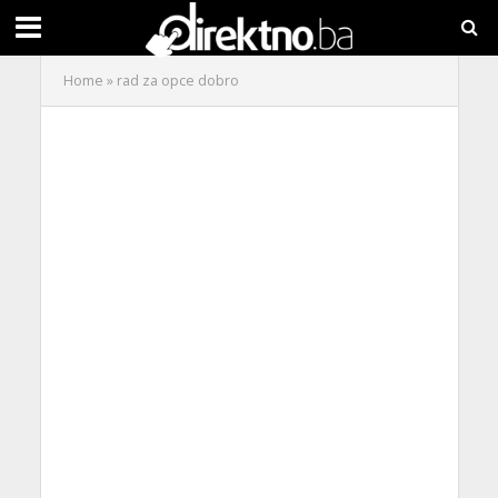
Home
»
rad za opce dobro