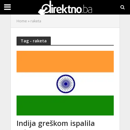
Home
»
raketa
Tag - raketa
Indija greškom ispalila