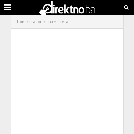
Home
»
saobraćajna nesreca