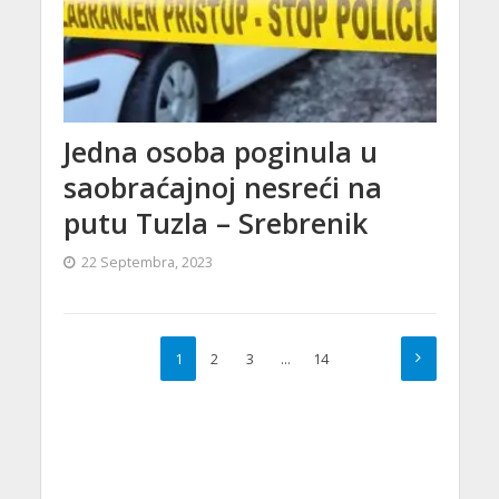
Jedna osoba poginula u
saobraćajnoj nesreći na
putu Tuzla – Srebrenik
22 Septembra, 2023
1
2
3
…
14