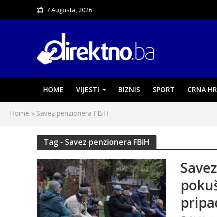
7 Augusta, 2026
HOME
VIJESTI
BIZNIS
SPORT
CRNA HR
Home
»
Savez penzionera FBiH
Tag - Savez penzionera FBiH
Savez
pokuš
pripa