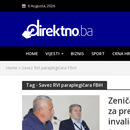
6 Augusta, 2026
HOME
VIJESTI
BIZNIS
SPORT
CRNA HR
Home
»
Savez RVI paraplegičara FBiH
Tag - Savez RVI paraplegičara FBiH
Zenič
za pr
inval