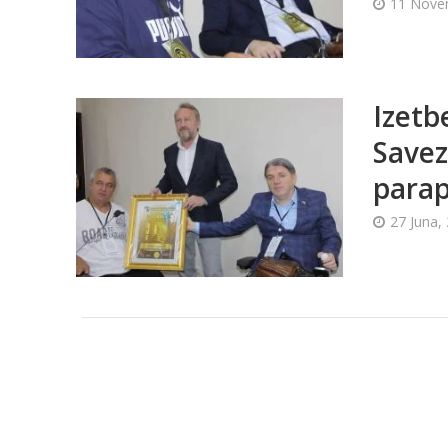
11 Nove
Izetb
Savez
parap
27 Juna,