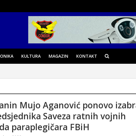
ONIKA
KULTURA
MAGAZIN
KONTAKT
anin Mujo Aganović ponovo izab
edsjednika Saveza ratnih vojnih
ida paraplegičara FBiH