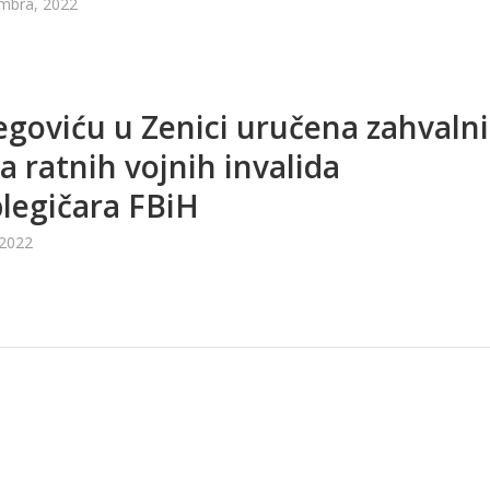
mbra, 2022
egoviću u Zenici uručena zahvaln
a ratnih vojnih invalida
legičara FBiH
 2022