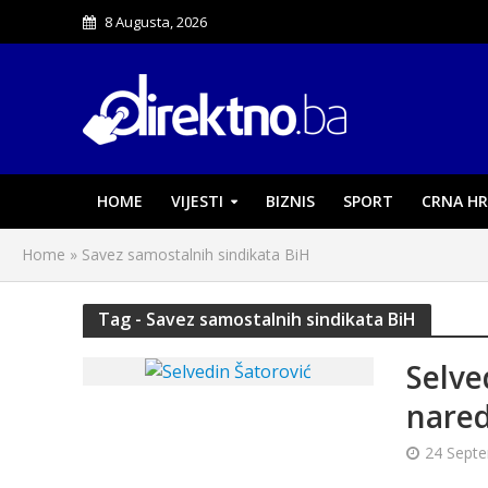
8 Augusta, 2026
HOME
VIJESTI
BIZNIS
SPORT
CRNA HR
Home
»
Savez samostalnih sindikata BiH
Tag - Savez samostalnih sindikata BiH
Selve
nared
24 Sept