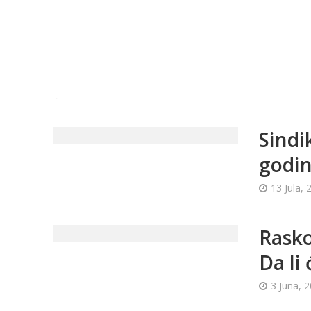
Sindi
godin
13 Jula, 
Rasko
Da li
3 Juna, 