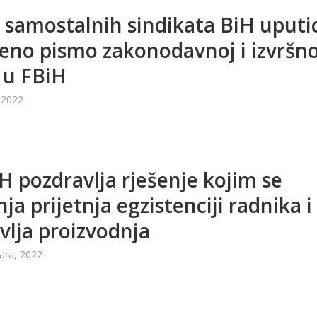
 samostalnih sindikata BiH uputi
eno pismo zakonodavnoj i izvršno
i u FBiH
 2022
H pozdravlja rješenje kojim se
nja prijetnja egzistenciji radnika i
vlja proizvodnja
ara, 2022