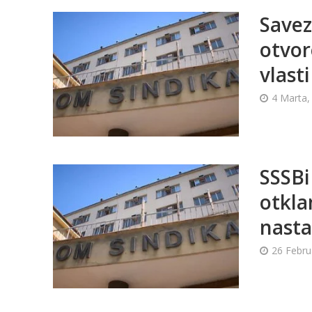
Savez
otvor
vlast
4 Marta,
SSSBi
otkla
nasta
26 Febru