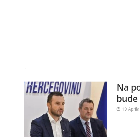
Na po
bude 
19 Aprila