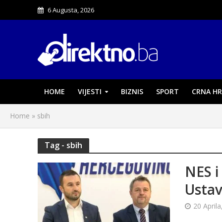
6 Augusta, 2026
HOME
VIJESTI
BIZNIS
SPORT
CRNA HR
Home
»
sbih
Tag - sbih
NES i
Ustav
20 Aprila