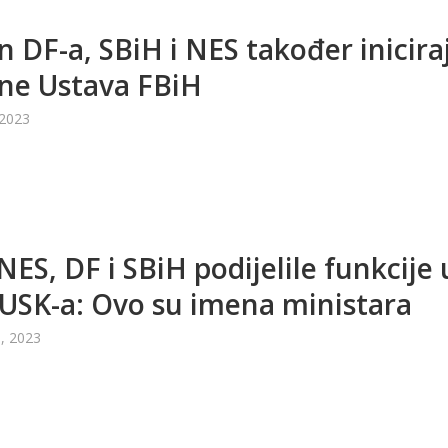
 DF-a, SBiH i NES također inicira
ne Ustava FBiH
 2023
NES, DF i SBiH podijelile funkcije 
 USK-a: Ovo su imena ministara
, 2023