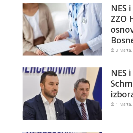
NES i
ZZO H
osnov
Bosn
3 Marta,
NES i
Schmi
izbor
1 Marta,