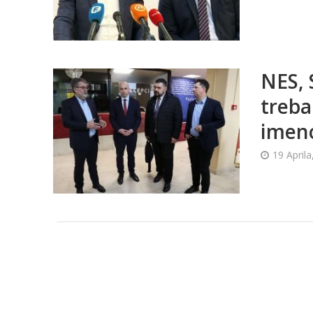
NES, 
treba
imeno
19 Aprila