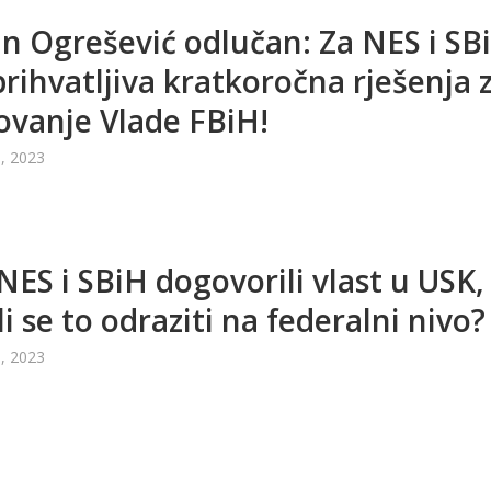
n Ogrešević odlučan: Za NES i SB
prihvatljiva kratkoročna rješenja 
vanje Vlade FBiH!
, 2023
NES i SBiH dogovorili vlast u USK,
li se to odraziti na federalni nivo?
, 2023