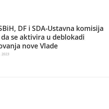
SBiH, DF i SDA-Ustavna komisija
 da se aktivira u deblokadi
vanja nove Vlade
, 2023