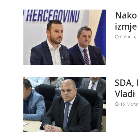
Nakon
izmje
6 Aprila,
SDA, 
Vladi
15 Marta