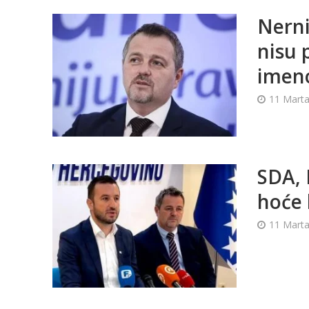
Nerni
nisu 
imeno
11 Marta
SDA, 
hoće 
11 Marta