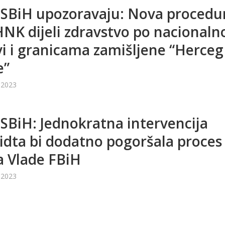
 SBiH upozoravaju: Nova procedu
NK dijeli zdravstvo po nacionaln
i i granicama zamišljene “Herceg
e”
 2023
 SBiH: Jednokratna intervencija
dta bi dodatno pogoršala proces
a Vlade FBiH
 2023