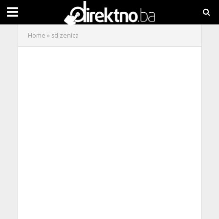
Home
»
sd zenica