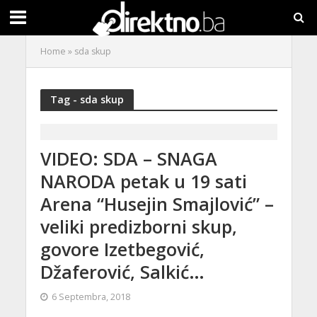
Home
»
sda skup
Tag - sda skup
VIDEO: SDA – SNAGA
NARODA petak u 19 sati
Arena “Husejin Smajlović” –
veliki predizborni skup,
govore Izetbegović,
Džaferović, Salkić…
6 Septembra, 2018