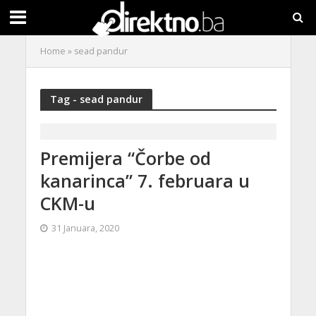
Home
»
sead pandur
Tag - sead pandur
Premijera “Čorbe od
kanarinca” 7. februara u
CKM-u
31 Januara, 2020