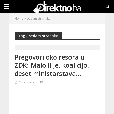
Home
»
sedam stranaka
Tag - sedam stranaka
Pregovori oko resora u
ZDK: Malo li je, koalicijo,
deset ministarstava…
15 Januara, 2019