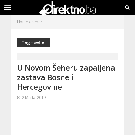
Home
»
seher
Tag - seher
U Novom Šeheru zapaljena
zastava Bosne i
Hercegovine
2 Marta, 2019