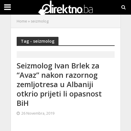
Home
»
seizmolog
Tag - seizmolog
Seizmolog Ivan Brlek za
“Avaz” nakon razornog
zemljotresa u Albaniji
otkrio prijeti li opasnost
BiH
26 Novembra, 2019