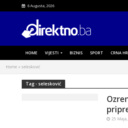
6 Augusta, 2026
HOME
VIJESTI
BIZNIS
SPORT
CRNA HR
Home
»
selesković
Tag - selesković
Ozren
pripr
25 Maja,