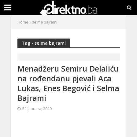
Home
»
selma bajrami
Tag - selma bajrami
Menadžeru Semiru Delaliću
na rođendanu pjevali Aca
Lukas, Enes Begović i Selma
Bajrami
31 Januara, 2019