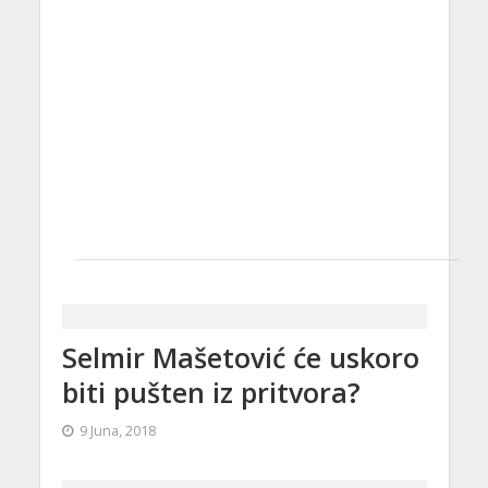
Selmir Mašetović će uskoro
biti pušten iz pritvora?
9 Juna, 2018