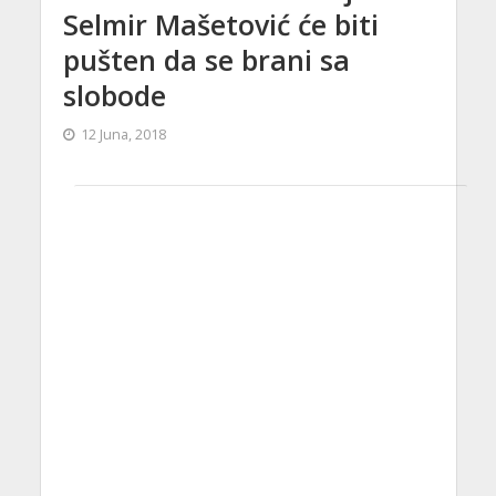
Selmir Mašetović će biti
pušten da se brani sa
slobode
12 Juna, 2018