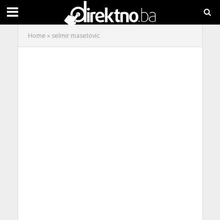
Home
»
selmir masetovic