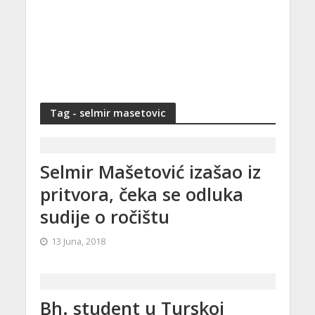
Tag - selmir masetovic
Selmir Mašetović izašao iz
pritvora, čeka se odluka
sudije o ročištu
13 Juna, 2018
Bh. student u Turskoj