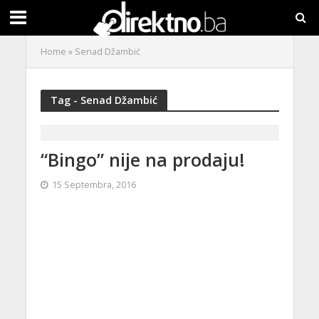
Home
»
Senad Džambić
Tag - Senad Džambić
“Bingo” nije na prodaju!
15 Septembra, 2016