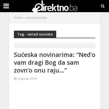
Home
»
senad suceska
Tag - senad suceska
Sućeska novinarima: “Ned’o
vam dragi Bog da sam
zovn’o onu raju…”
2 Aprila, 2019