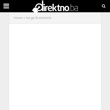
Home
»
Serge Brammertz