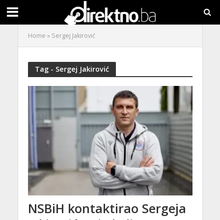
Home
»
Sergej Jakirović
Tag - Sergej Jakirović
NSBiH kontaktirao Sergeja