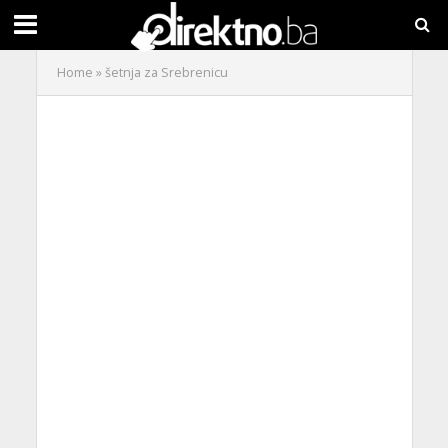
Home
»
šetnja za Srebrenicu