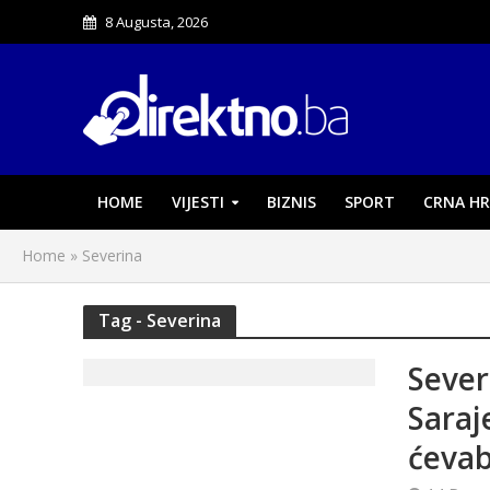
8 Augusta, 2026
HOME
VIJESTI
BIZNIS
SPORT
CRNA HR
Home
»
Severina
Tag - Severina
Severi
Saraj
ćevab