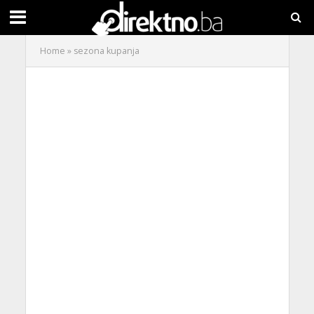
Home
»
sezona kupanja