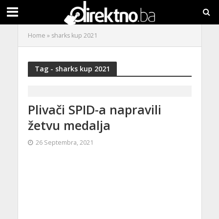
Home
»
sharks kup 2021
Tag - sharks kup 2021
Plivači SPID-a napravili
žetvu medalja
26 Septembra, 2021