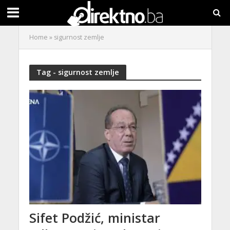
Home
»
sigurnost zemlje
Tag - sigurnost zemlje
Sifet Podžić, ministar