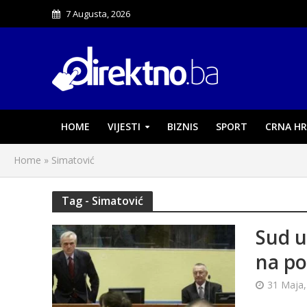
7 Augusta, 2026
HOME
VIJESTI
BIZNIS
SPORT
CRNA HR
Home
»
Simatović
Tag - Simatović
Sud u
na po
31 Maja,