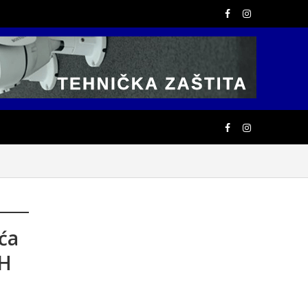
ća
iH