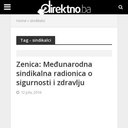
Home
»
sindikalci
Tag - sindikalci
Zenica: Međunarodna
sindikalna radionica o
sigurnosti i zdravlju
12 Jula, 2016