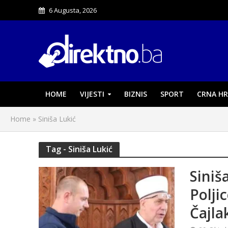
6 Augusta, 2026
HOME
VIJESTI
BIZNIS
SPORT
CRNA HR
Home
»
Siniša Lukić
Tag - Siniša Lukić
Siniš
Polji
Čajla