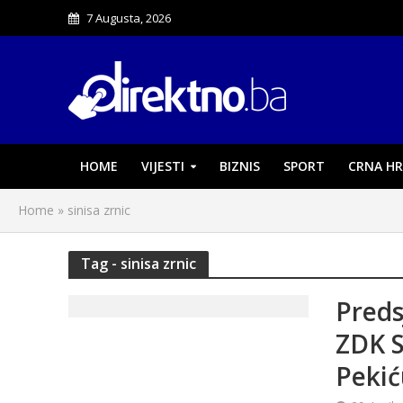
7 Augusta, 2026
HOME
VIJESTI
BIZNIS
SPORT
CRNA HR
Home
»
sinisa zrnic
Tag - sinisa zrnic
Preds
ZDK S
Pekić