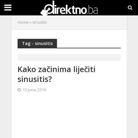
Home
»
sinusitis
Tag - sinusitis
Kako začinima liječiti
sinusitis?
13 Juna, 2016