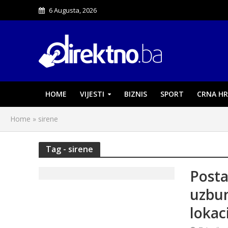
6 Augusta, 2026
HOME
VIJESTI
BIZNIS
SPORT
CRNA HR
Home
»
sirene
Tag - sirene
Posta
uzbun
lokac