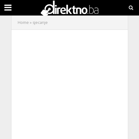
Home
»
sjecanje