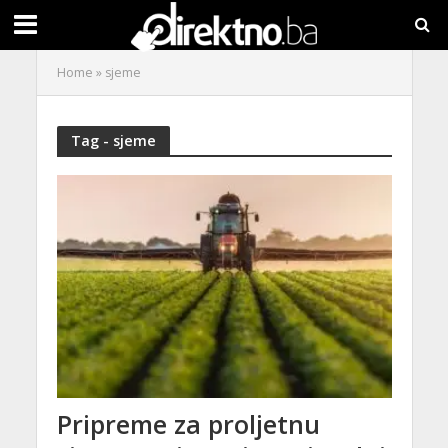
Home
»
sjeme
Tag - sjeme
Pripreme za proljetnu