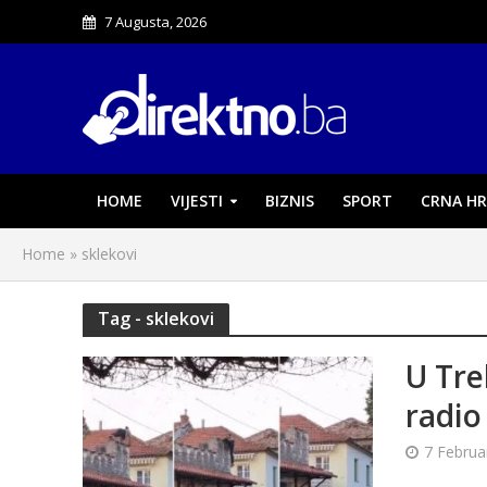
7 Augusta, 2026
HOME
VIJESTI
BIZNIS
SPORT
CRNA HR
Home
»
sklekovi
Tag - sklekovi
U Tre
radio
7 Februa