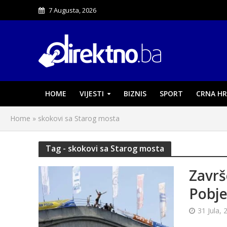
7 Augusta, 2026
HOME
VIJESTI
BIZNIS
SPORT
CRNA HR
Home
»
skokovi sa Starog mosta
Tag - skokovi sa Starog mosta
Završ
Pobje
31 Jula, 